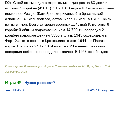
D2). С ней он выходил в море только один раз на 80 дней и
потопил 1 корабль (4161 т). 31.7.1943 лодка К. была потоплена
восточнее Рио-де-Жанейро американской и бразильской
авиацией; 49 чел. погибло, оставшиеся 12 чел., в т. ч. К., были
взяты в плен. Всего за время военных действий К. потопил 8
кораблей общим водоизмещением 14 709 т и повредил 2
корабля водоизмещением 9336 т. С авг. 1943 содержался в
Форт-Ханте, с сент. – в Кроссвилле, с янв. 1944 – в Папаго-
парке. В ночь на 24.12.1944 вместе с 24 военнопленными
совершил побег; через неделю схвачен. В 1946 освобожден.
Кригсмарине. Военно-морской флот Третьего рейха. — М.: Яуза, Эксмо
.
К. А.
Залесский
.
2005
.
Игры ⚽
Нужен реферат?
КРАУЗЕ
КРАУС Фриц