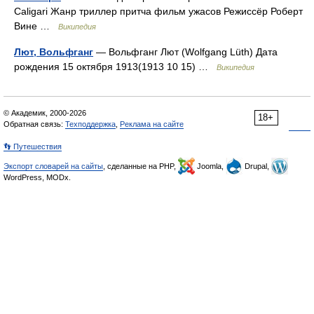
Caligari Жанр триллер притча фильм ужасов Режиссёр Роберт
Вине …
Википедия
Лют, Вольфганг
— Вольфганг Лют (Wolfgang Lüth) Дата
рождения 15 октября 1913(1913 10 15) …
Википедия
© Академик, 2000-2026
18+
Обратная связь:
Техподдержка
,
Реклама на сайте
👣 Путешествия
Экспорт словарей на сайты
, сделанные на PHP,
Joomla,
Drupal,
WordPress, MODx.