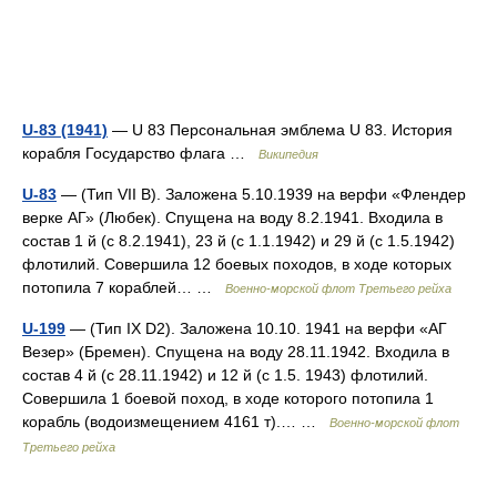
U-83 (1941)
— U 83 Персональная эмблема U 83. История
корабля Государство флага …
Википедия
U-83
— (Тип VII В). Заложена 5.10.1939 на верфи «Флендер
верке АГ» (Любек). Спущена на воду 8.2.1941. Входила в
состав 1 й (с 8.2.1941), 23 й (с 1.1.1942) и 29 й (с 1.5.1942)
флотилий. Совершила 12 боевых походов, в ходе которых
потопила 7 кораблей… …
Военно-морской флот Третьего рейха
U-199
— (Тип IX D2). Заложена 10.10. 1941 на верфи «АГ
Везер» (Бремен). Спущена на воду 28.11.1942. Входила в
состав 4 й (с 28.11.1942) и 12 й (с 1.5. 1943) флотилий.
Совершила 1 боевой поход, в ходе которого потопила 1
корабль (водоизмещением 4161 т).… …
Военно-морской флот
Третьего рейха