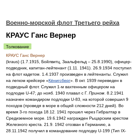
Военно-морской флот Третьего рейха
КРАУС Ганс Вернер
Толкование
КРАУС Ганс Вернер
(kraus) (1.7.1915, Бойлвитц, Заальфельд – 25.8.1990), офицер-
подводник, капитан-лейтенант (1.11. 1941). 26.9.1934 поступил
на флот кадетом. 1.4.1937 произведен в лейтенанты. Служил
на легком крейсере «
Кёнигсберг
». В окт. 1939 переведен в
подводный флот. Служил 1-м вахтенным офицером на
подлодке U-47; до нояб. 1940 плавал с Г.
Прином
. 8.2.1941
назначен командиром подлодки U-83, на которой совершил 9
походов (проведя в море в общей сложности 212 дней). Во
время 3-го похода 18.12. 1941 прошел через Гибралтар в
Средиземное море. 19.6.1942 награжден Рыцарским крестом
Железного креста. 21.9. 1942 отозван в Германию, а
28.11.1942 получил в командование подлодку U-199 (Тип IX-